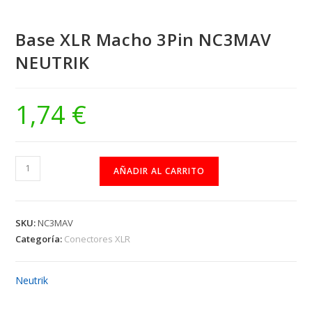
Base XLR Macho 3Pin NC3MAV
NEUTRIK
1,74
€
Base
AÑADIR AL CARRITO
XLR
Macho
3Pin
SKU:
NC3MAV
NC3MAV
Categoría:
Conectores XLR
NEUTRIK
cantidad
Neutrik