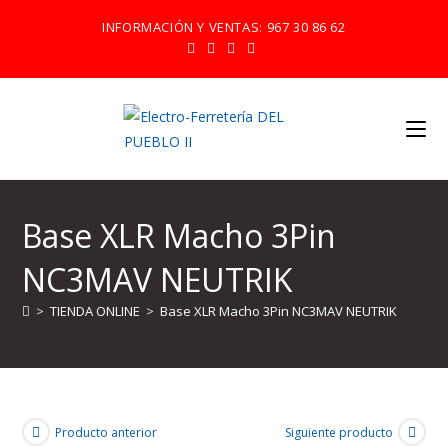
Ir
INFORMACIÓN Y VENTAS:
967 30 86 62
al
contenido
Base XLR Macho 3Pin
NC3MAV NEUTRIK
>
TIENDA ONLINE
>
Base XLR Macho 3Pin NC3MAV NEUTRIK
Producto anterior
Siguiente producto