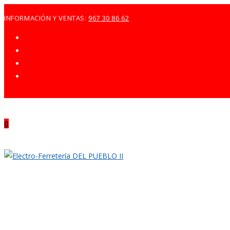
Ir
INFORMACIÓN Y VENTAS:
967 30 86 62
al
contenido
0