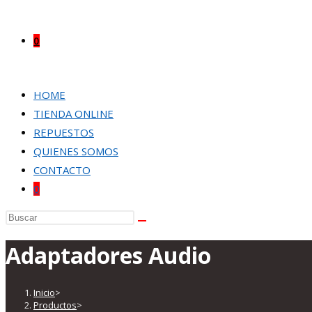
0
HOME
TIENDA ONLINE
REPUESTOS
QUIENES SOMOS
CONTACTO
0
Buscar
en
Adaptadores Audio
esta
web
Inicio
>
Productos
>