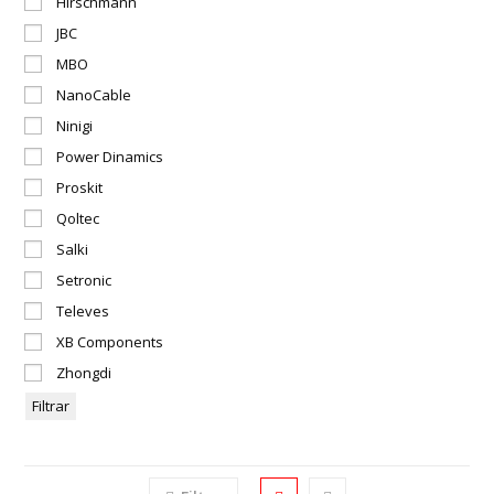
Hirschmann
JBC
MBO
NanoCable
Ninigi
Power Dinamics
Proskit
Qoltec
Salki
Setronic
Televes
XB Components
Zhongdi
Filtrar