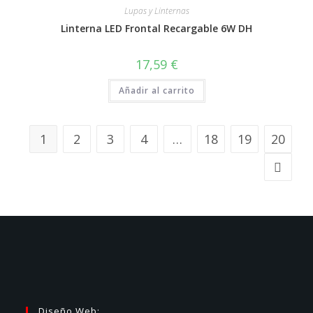
Lupas y Linternas
Linterna LED Frontal Recargable 6W DH
17,59
€
Añadir al carrito
1
2
3
4
…
18
19
20
Diseño Web: