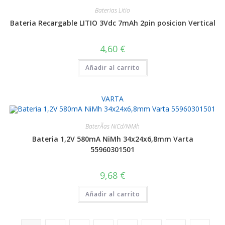
Baterias Litio
Bateria Recargable LITIO 3Vdc 7mAh 2pin posicion Vertical
4,60
€
Añadir al carrito
VARTA
BaterÃ­as NiCd/NiMh
Bateria 1,2V 580mA NiMh 34x24x6,8mm Varta
55960301501
9,68
€
Añadir al carrito