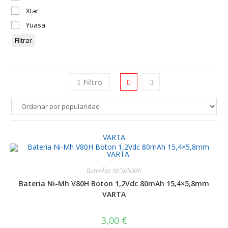
Xtar
Yuasa
Filtrar
Filtro
VARTA
BaterÃ­as NiCd/NiMh
Bateria Ni-Mh V80H Boton 1,2Vdc 80mAh 15,4×5,8mm
VARTA
3,00
€