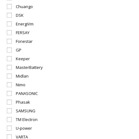
Chuango
DSK
EnergiVm
FERSAY
Fonestar
GP
Keeper
MasterBattery
Midlan
Nimo
PANASONIC
Phasak
SAMSUNG
TM Electron
U-power
VARTA