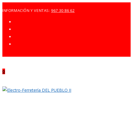
Ir
INFORMACIÓN Y VENTAS:
967 30 86 62
al
contenido
0