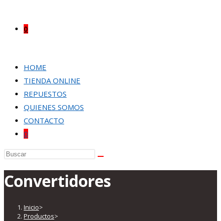
0
HOME
TIENDA ONLINE
REPUESTOS
QUIENES SOMOS
CONTACTO
0
Buscar
en
Convertidores
esta
web
Inicio
>
Productos
>