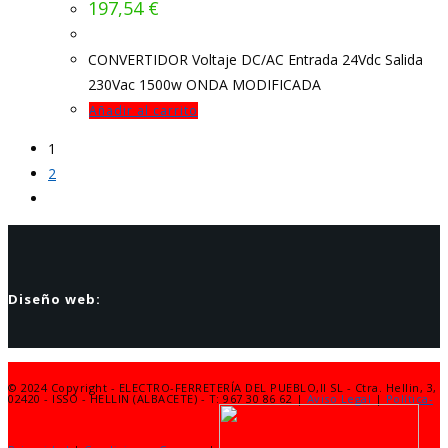
197,54
€
CONVERTIDOR Voltaje DC/AC Entrada 24Vdc Salida
230Vac 1500w ONDA MODIFICADA
Añadir al carrito
1
2
Diseño web:
© 2024 Copyright - ELECTRO-FERRETERÍA DEL PUEBLO,II SL - Ctra. Hellin, 3,
02420 - ISSO - HELLIN (ALBACETE) - T: 967 30 86 62 |
Aviso Legal
|
Política-