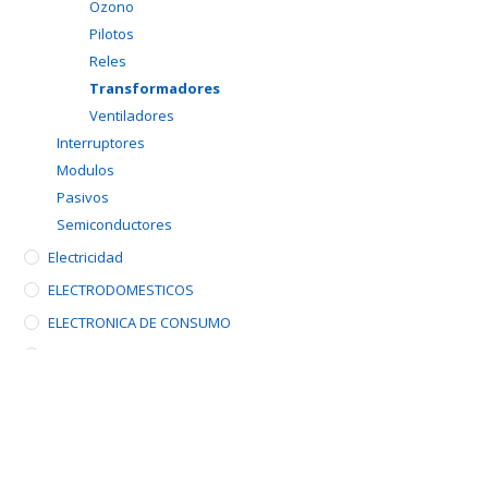
Ozono
Pilotos
Reles
Transformadores
Ventiladores
Interruptores
Modulos
Pasivos
Semiconductores
Electricidad
ELECTRODOMESTICOS
ELECTRONICA DE CONSUMO
Energia
Herramientas
Informática
OUTLET
PEQUEÑO ELECTRODOMESTICO