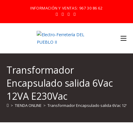
Ir
INFORMACIÓN Y VENTAS:
967 30 86 62
al
contenido
Transformador
Encapsulado salida 6Vac
12VA E230Vac
>
TIENDA ONLINE
>
Transformador Encapsulado salida 6Vac 12VA 