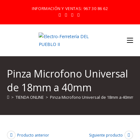
Ir
INFORMACIÓN Y VENTAS:
967 30 86 62
al
contenido
Pinza Microfono Universal
de 18mm a 40mm
>
TIENDA ONLINE
>
Pinza Microfono Universal de 18mm a 40mm
Producto anterior
Siguiente producto