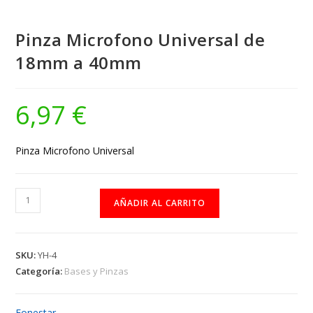
Pinza Microfono Universal de
18mm a 40mm
6,97
€
Pinza Microfono Universal
Pinza
AÑADIR AL CARRITO
Microfono
Universal
de
SKU:
YH-4
18mm
Categoría:
Bases y Pinzas
a
40mm
Fonestar