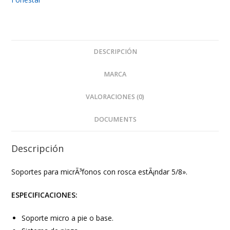
cantidad
DESCRIPCIÓN
MARCA
VALORACIONES (0)
DOCUMENTS
Descripción
Soportes para micrÃ³fonos con rosca estÃ¡ndar 5/8».
ESPECIFICACIONES:
Soporte micro a pie o base.