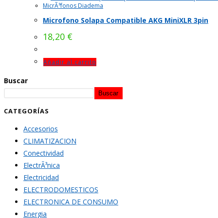
MicrÃ³fonos Diadema
Microfono Solapa Compatible AKG MiniXLR 3pin
18,20
€
Añadir al carrito
Buscar
Buscar
CATEGORÍAS
Accesorios
CLIMATIZACION
Conectividad
ElectrÃ³nica
Electricidad
ELECTRODOMESTICOS
ELECTRONICA DE CONSUMO
Energia