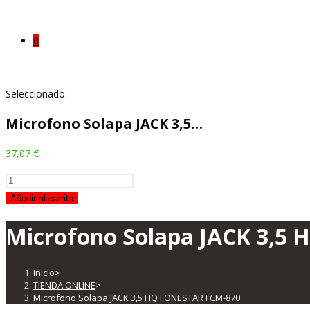
0
Seleccionado:
Microfono Solapa JACK 3,5…
37,07
€
Microfono
Solapa
Añadir al carrito
JACK
Microfono Solapa JACK 3,5
3,5
HQ
FONESTAR
Inicio
>
FCM-
TIENDA ONLINE
>
Microfono Solapa JACK 3,5 HQ FONESTAR FCM-870
870