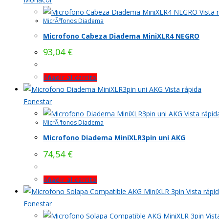
Vista 
MicrÃ³fonos Diadema
Microfono Cabeza Diadema MiniXLR4 NEGRO
93,04
€
Añadir al carrito
Vista rápida
Fonestar
Vista rápid
MicrÃ³fonos Diadema
Microfono Diadema MiniXLR3pin uni AKG
74,54
€
Añadir al carrito
Vista rápi
Fonestar
Vist