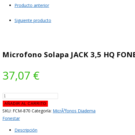
cantidad
Producto anterior
Siguiente producto
Microfono Solapa JACK 3,5 HQ FO
37,07
€
Microfono
Solapa
AÑADIR AL CARRITO
JACK
SKU:
FCM-870
Categoría:
MicrÃ³fonos Diadema
3,5
Fonestar
HQ
Descripción
FONESTAR