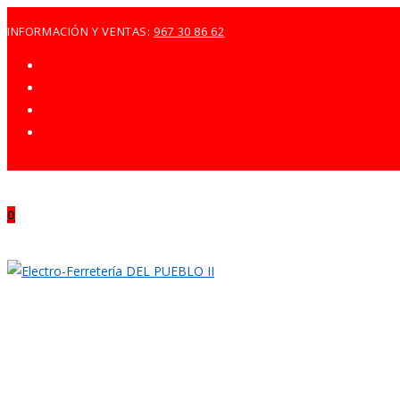
Ir
INFORMACIÓN Y VENTAS:
967 30 86 62
al
contenido
0