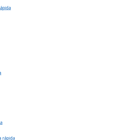
rápida
a
da
a rápida