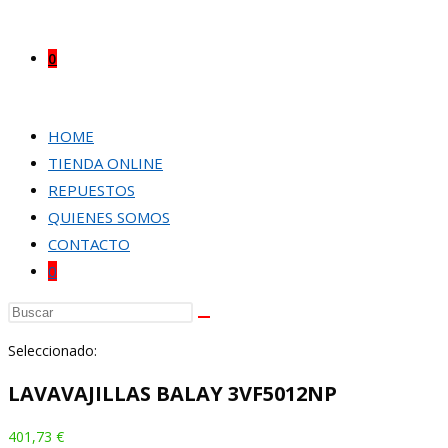
0
HOME
TIENDA ONLINE
REPUESTOS
QUIENES SOMOS
CONTACTO
0
Buscar
en
Seleccionado:
esta
web
LAVAVAJILLAS BALAY 3VF5012NP
401,73
€