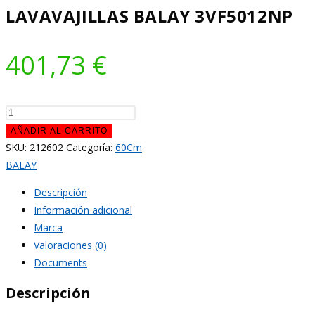
LAVAVAJILLAS BALAY 3VF5012NP
401,73
€
LAVAVAJILLAS
BALAY
AÑADIR AL CARRITO
3VF5012NP
SKU:
212602
Categoría:
60Cm
cantidad
BALAY
Descripción
Información adicional
Marca
Valoraciones (0)
Documents
Descripción