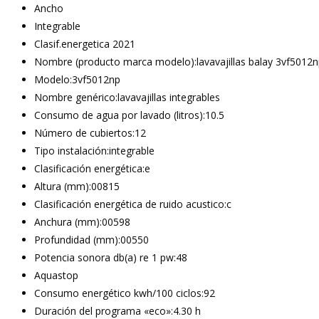
Ancho
Integrable
Clasif.energetica 2021
Nombre (producto marca modelo):lavavajillas balay 3vf5012n
Modelo:3vf5012np
Nombre genérico:lavavajillas integrables
Consumo de agua por lavado (litros):10.5
Número de cubiertos:12
Tipo instalación:integrable
Clasificación energética:e
Altura (mm):00815
Clasificación energética de ruido acustico:c
Anchura (mm):00598
Profundidad (mm):00550
Potencia sonora db(a) re 1 pw:48
Aquastop
Consumo energético kwh/100 ciclos:92
Duración del programa «eco»:4.30 h