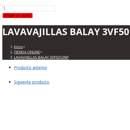
LAVAVAJILLAS
BALAY
Añadir al carrito
3VF5012NP
LAVAVAJILLAS BALAY 3VF5
cantidad
Inicio
>
TIENDA ONLINE
>
LAVAVAJILLAS BALAY 3VF5012NP
Producto anterior
Siguiente producto