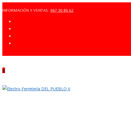
Ir
INFORMACIÓN Y VENTAS:
967 30 86 62
al
contenido
0