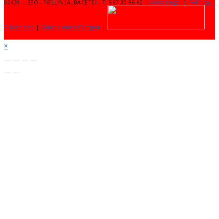
02420 - ISSO - HELLIN (ALBACETE) - T: 967 30 86 62 |
Aviso Legal
|
Política-
Privacidad
|
Condiciones Compra
|
×