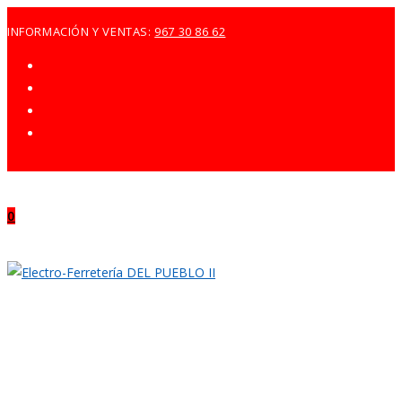
Ir
INFORMACIÓN Y VENTAS:
967 30 86 62
al
contenido
0