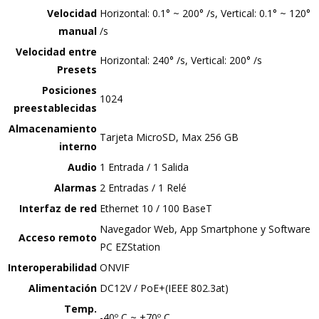
Velocidad
Horizontal: 0.1° ~ 200° /s, Vertical: 0.1° ~ 120°
manual
/s
Velocidad entre
Horizontal: 240° /s, Vertical: 200° /s
Presets
Posiciones
1024
preestablecidas
Almacenamiento
Tarjeta MicroSD, Max 256 GB
interno
Audio
1 Entrada / 1 Salida
Alarmas
2 Entradas / 1 Relé
Interfaz de red
Ethernet 10 / 100 BaseT
Navegador Web, App Smartphone y Software
Acceso remoto
PC EZStation
Interoperabilidad
ONVIF
Alimentación
DC12V / PoE+(IEEE 802.3at)
Temp.
-40º C ~ +70º C