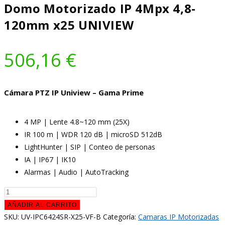
Domo Motorizado IP 4Mpx 4,8-
120mm x25 UNIVIEW
506,16
€
Cámara PTZ IP Uniview – Gama Prime
4 MP | Lente 4.8~120 mm (25X)
IR 100 m | WDR 120 dB | microSD 512dB
LightHunter | SIP | Conteo de personas
IA | IP67 | IK10
Alarmas | Audio | AutoTracking
Domo
Motorizado
AÑADIR AL CARRITO
IP
SKU:
UV-IPC6424SR-X25-VF-B
Categoría:
Camaras IP Motorizadas