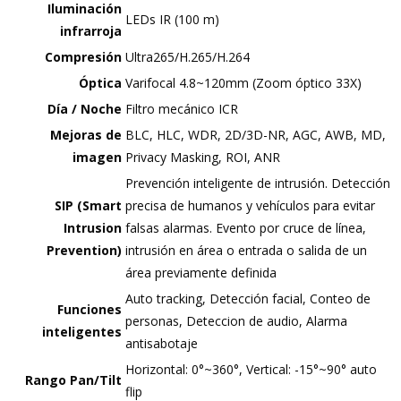
Iluminación
LEDs IR (100 m)
infrarroja
Compresión
Ultra265/H.265/H.264
Óptica
Varifocal 4.8~120mm (Zoom óptico 33X)
Día / Noche
Filtro mecánico ICR
Mejoras de
BLC, HLC, WDR, 2D/3D-NR, AGC, AWB, MD,
imagen
Privacy Masking, ROI, ANR
Prevención inteligente de intrusión. Detección
SIP (Smart
precisa de humanos y vehículos para evitar
Intrusion
falsas alarmas. Evento por cruce de línea,
Prevention)
intrusión en área o entrada o salida de un
área previamente definida
Auto tracking, Detección facial, Conteo de
Funciones
personas, Deteccion de audio, Alarma
inteligentes
antisabotaje
Horizontal: 0°~360°, Vertical: -15°~90° auto
Rango Pan/Tilt
flip