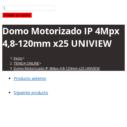
Domo
Motorizado
Añadir al carrito
IP
Domo Motorizado IP 4Mpx
4Mpx
4,8-
4,8-120mm x25 UNIVIEW
120mm
x25
UNIVIEW
Inicio
>
TIENDA ONLINE
>
cantidad
Domo Motorizado IP 4Mpx 4,8-120mm x25 UNIVIEW
Producto anterior
Siguiente producto