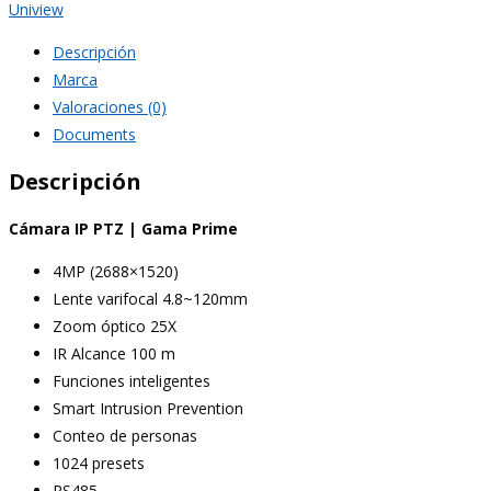
4Mpx
Uniview
4,8-
Descripción
120mm
Marca
x25
Valoraciones (0)
UNIVIEW
Documents
cantidad
Descripción
Cámara IP PTZ | Gama Prime
4MP (2688×1520)
Lente varifocal 4.8~120mm
Zoom óptico 25X
IR Alcance 100 m
Funciones inteligentes
Smart Intrusion Prevention
Conteo de personas
1024 presets
RS485