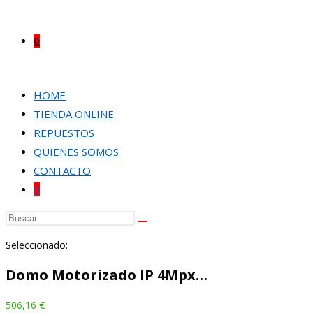
0
HOME
TIENDA ONLINE
REPUESTOS
QUIENES SOMOS
CONTACTO
0
Buscar
en
Seleccionado:
esta
web
Domo Motorizado IP 4Mpx…
506,16
€