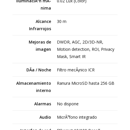
IluminaciÃ³n mÃ­
0.02 Lux (Color)
nima
Alcance
30 m
Infrarrojos
Mejoras de
DWDR, AGC, 2D/3D-NR,
imagen
Motion detection, ROI, Privacy
Mask, Smart IR
DÃ­a / Noche
Filtro mecÃ¡nico ICR
Almacenamiento
Ranura MicroSD hasta 256 GB
interno
Alarmas
No dispone
Audio
MicrÃ³fono integrado