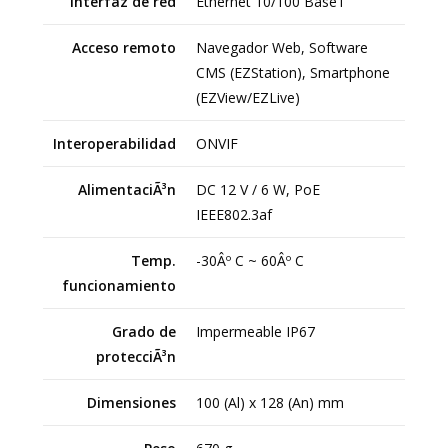
Interfaz de red
Ethernet 10/100 BaseT
Acceso remoto
Navegador Web, Software
CMS (EZStation), Smartphone
(EZView/EZLive)
Interoperabilidad
ONVIF
AlimentaciÃ³n
DC 12 V / 6 W, PoE
IEEE802.3af
Temp.
-30Âº C ~ 60Âº C
funcionamiento
Grado de
Impermeable IP67
protecciÃ³n
Dimensiones
100 (Al) x 128 (An) mm