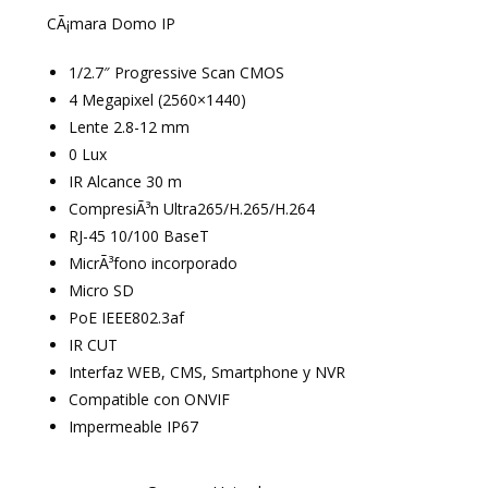
CÃ¡mara Domo IP
1/2.7″ Progressive Scan CMOS
4 Megapixel (2560×1440)
Lente 2.8-12 mm
0 Lux
IR Alcance 30 m
CompresiÃ³n Ultra265/H.265/H.264
RJ-45 10/100 BaseT
MicrÃ³fono incorporado
Micro SD
PoE IEEE802.3af
IR CUT
Interfaz WEB, CMS, Smartphone y NVR
Compatible con ONVIF
Impermeable IP67