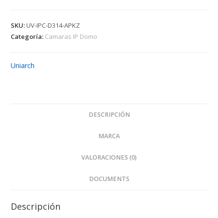
Domo
2,8-
SKU:
UV-IPC-D314-APKZ
12mm
Categoría:
Camaras IP Domo
4Mpx
UNIARCH
Uniarch
cantidad
DESCRIPCIÓN
MARCA
VALORACIONES (0)
DOCUMENTS
Descripción