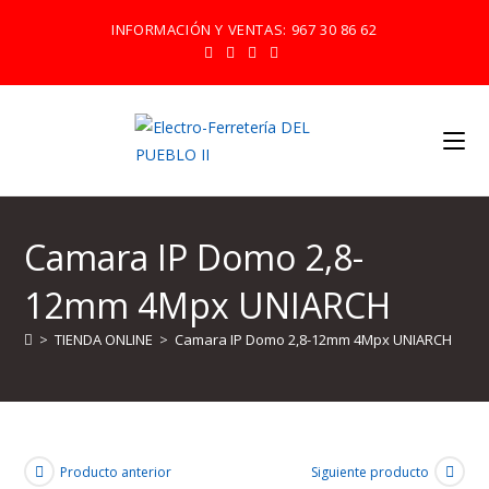
Ir
INFORMACIÓN Y VENTAS:
967 30 86 62
al
contenido
Camara IP Domo 2,8-
12mm 4Mpx UNIARCH
>
TIENDA ONLINE
>
Camara IP Domo 2,8-12mm 4Mpx UNIARCH
Producto anterior
Siguiente producto