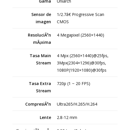
Gama
Uniarch
Sensor de
1/2.7â€ Progressive Scan
imagen
CMOS
ResoluciÃ³n
4 Megapixel (2560×1440)
mÃ¡xima
Tasa Main
4 Mpx (2560×1440)@25fps,
Stream
3Mpx(2304×1296)@30fps,
1080P(1920×1080)@30fps
Tasa Extra
720p (1 ~ 20 FPS)
Stream
CompresiÃ³n
Ultra265/H.265/H.264
Lente
2.8-12 mm