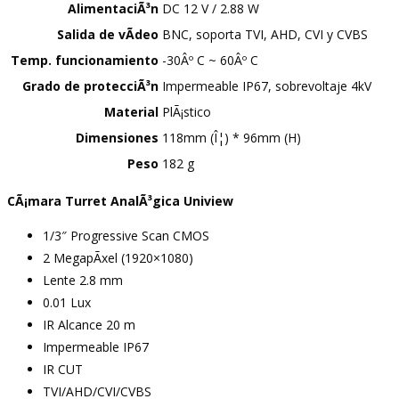
AlimentaciÃ³n
DC 12 V / 2.88 W
Salida de vÃ­deo
BNC, soporta TVI, AHD, CVI y CVBS
Temp. funcionamiento
-30Âº C ~ 60Âº C
Grado de protecciÃ³n
Impermeable IP67, sobrevoltaje 4kV
Material
PlÃ¡stico
Dimensiones
118mm (Î¦) * 96mm (H)
Peso
182 g
CÃ¡mara Turret AnalÃ³gica Uniview
1/3″ Progressive Scan CMOS
2 MegapÃ­xel (1920×1080)
Lente 2.8 mm
0.01 Lux
IR Alcance 20 m
Impermeable IP67
IR CUT
TVI/AHD/CVI/CVBS