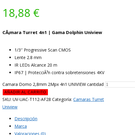
18,88
€
CÃ¡mara Turret 4n1 | Gama Dolphin Uniview
1/3″ Progressive Scan CMOS
Lente 2.8 mm
IR LEDs Alcance 20 m
IP67 | ProtecciÃ³n contra sobretensiones 4KV
Camara Domo 2,8mm 2Mpx 4n1 UNIVIEW cantidad
AÑADIR AL CARRITO
SKU:
UV-UAC-T112-AF28
Categoría:
Camaras Turret
Uniview
Descripción
Marca
Valoraciones (0)