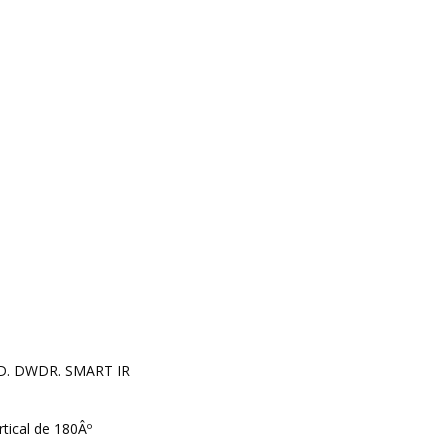
D. DWDR. SMART IR
rtical de 180Âº