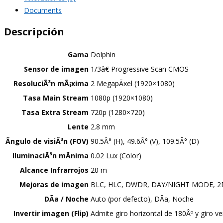
Documents
Descripción
Gama
Dolphin
Sensor de imagen
1/3â€ Progressive Scan CMOS
ResoluciÃ³n mÃ¡xima
2 MegapÃ­xel (1920×1080)
Tasa Main Stream
1080p (1920×1080)
Tasa Extra Stream
720p (1280×720)
Lente
2.8 mm
Ãngulo de visiÃ³n (FOV)
90.5Â° (H), 49.6Â° (V), 109.5Â° (D)
IluminaciÃ³n mÃ­nima
0.02 Lux (Color)
Alcance Infrarrojos
20 m
Mejoras de imagen
BLC, HLC, DWDR, DAY/NIGHT MODE, 2
DÃ­a / Noche
Auto (por defecto), DÃ­a, Noche
Invertir imagen (Flip)
Admite giro horizontal de 180Âº y giro ve