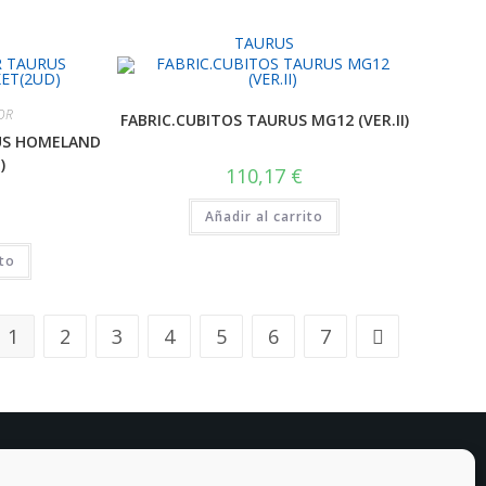
TAURUS
OR
FABRIC.CUBITOS TAURUS MG12 (VER.II)
US HOMELAND
)
110,17
€
Añadir al carrito
ito
1
2
3
4
5
6
7