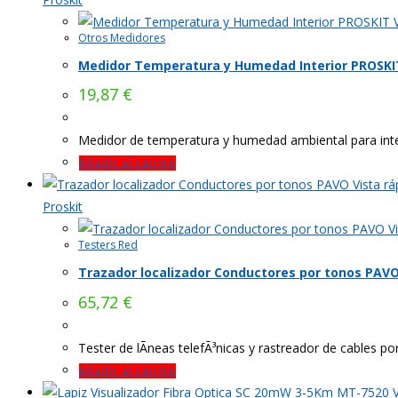
V
Otros Medidores
Medidor Temperatura y Humedad Interior PROSKI
19,87
€
Medidor de temperatura y humedad ambiental para inte
Añadir al carrito
Vista rá
Proskit
Vi
Testers Red
Trazador localizador Conductores por tonos PAV
65,72
€
Tester de lÃ­neas telefÃ³nicas y rastreador de cables po
Añadir al carrito
V