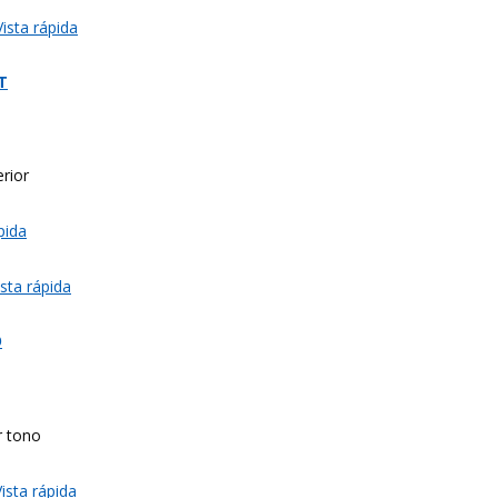
ista rápida
T
rior
pida
sta rápida
O
r tono
ista rápida