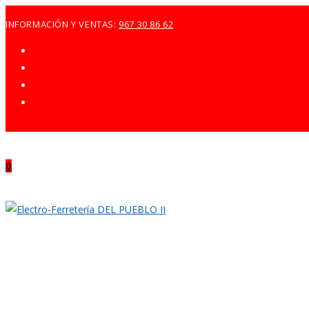
Ir
INFORMACIÓN Y VENTAS:
967 30 86 62
al
contenido
0