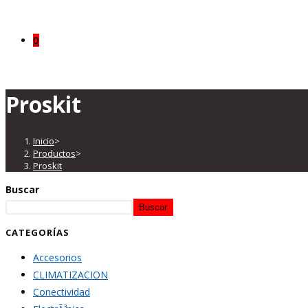
0
Proskit
Inicio
>
Productos
>
Proskit
Buscar
Buscar
CATEGORÍAS
Accesorios
CLIMATIZACION
Conectividad