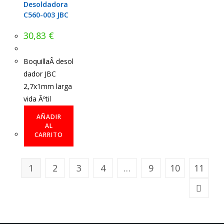
Desoldadora
C560-003 JBC
30,83
€
BoquillaÂ desol
dador JBC
2,7x1mm larga
vida Ãºtil
AÑADIR
AL
CARRITO
1
2
3
4
…
9
10
11