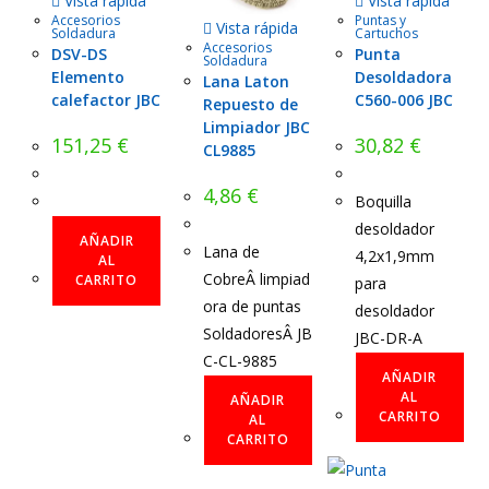
Vista rápida
Vista rápida
Accesorios
Puntas y
Vista rápida
Soldadura
Cartuchos
Accesorios
DSV-DS
Punta
Soldadura
Elemento
Desoldadora
Lana Laton
calefactor JBC
C560-006 JBC
Repuesto de
Limpiador JBC
151,25
€
30,82
€
CL9885
4,86
€
Boquilla
desoldador
AÑADIR
Lana de
4,2x1,9mm
AL
CobreÂ limpiad
CARRITO
para
ora de puntas
desoldador
SoldadoresÂ JB
JBC-DR-A
C-CL-9885
AÑADIR
AL
AÑADIR
CARRITO
AL
CARRITO