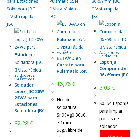
Vista rápida
Vista rápida
Vista rápida
JBC
JBC
JBC
Vista rápida
Vista rápida
EstaÃ±o
Accesorios
Soldadura
ESTAÃ‘O en
Esponja
Carrete para
Comprimida
Vista rápida
Pulsmatic 55N
36x69mm JBC
Soldadores
ElÃ©ctricos
13,76
€
Soldador
3,03
€
Lapiz JBC 20W
24WV para
Hilo de
S0354 Esponja
Estaciones
soldadura
Soldadora JBC
para limpiar
Sn99Ag0,3Cu0,
puntas de
82,28
€
7 1mm
soldador
50gÂ libre de