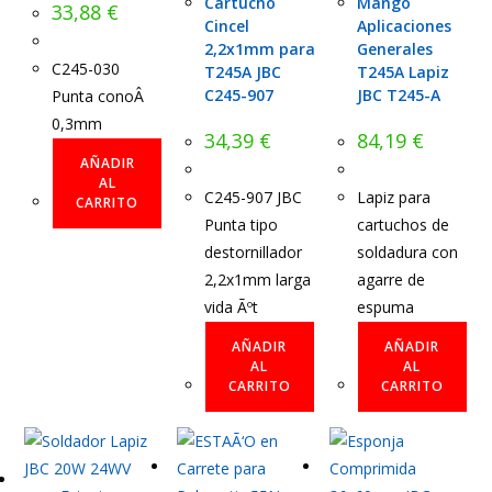
Cartucho
Mango
33,88
€
Cincel
Aplicaciones
2,2x1mm para
Generales
C245-030
T245A JBC
T245A Lapiz
C245-907
JBC T245-A
Punta conoÂ
0,3mm
34,39
€
84,19
€
AÑADIR
AL
C245-907 JBC
Lapiz para
CARRITO
Punta tipo
cartuchos de
destornillador
soldadura con
2,2x1mm larga
agarre de
vida Ãºt
espuma
AÑADIR
AÑADIR
AL
AL
CARRITO
CARRITO