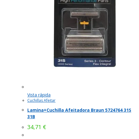
Vista rápida
Cuchillas Afeitar
Lamina+Cuchilla Afeitadora Braun 5724764 31S
31B
34,71
€