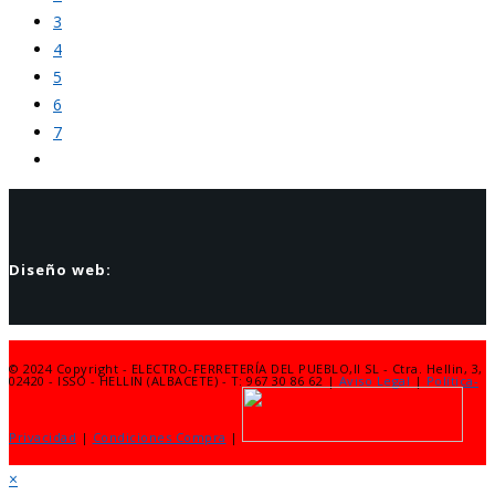
3
4
5
6
7
Diseño web:
© 2024 Copyright - ELECTRO-FERRETERÍA DEL PUEBLO,II SL - Ctra. Hellin, 3,
02420 - ISSO - HELLIN (ALBACETE) - T: 967 30 86 62 |
Aviso Legal
|
Política-
Privacidad
|
Condiciones Compra
|
×