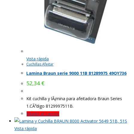
Vista rápida
Cuchillas Afeitar
Lamina Braun serie 9000 11B 81289975 49QY736
52,34
€
Kit cuchilla y lÃ¡mina para afeitadora Braun Series
1.CÃ³digo 8129997511B.
Añadir al carrito
Vista rápida