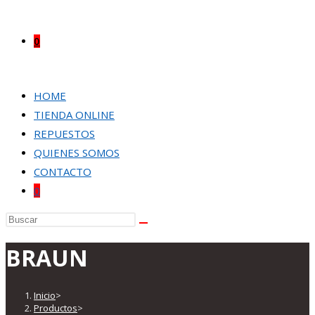
0
HOME
TIENDA ONLINE
REPUESTOS
QUIENES SOMOS
CONTACTO
0
Buscar
en
BRAUN
esta
web
Inicio
>
Productos
>