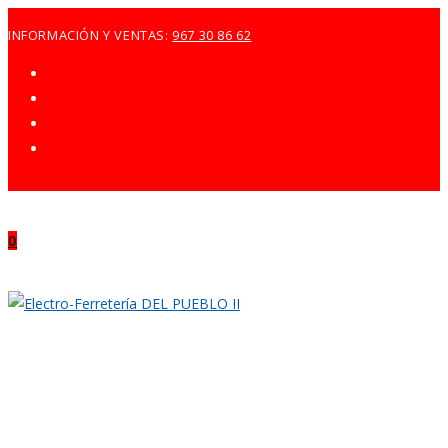
Ir
INFORMACIÓN Y VENTAS:
967 30 86 62
al
contenido
0