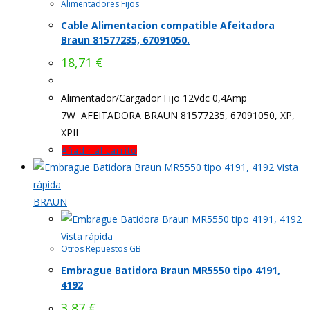
Alimentadores Fijos
Cable Alimentacion compatible Afeitadora
Braun 81577235, 67091050.
18,71
€
Alimentador/Cargador Fijo 12Vdc 0,4Amp
7W AFEITADORA BRAUN 81577235, 67091050, XP,
XPII
Añadir al carrito
Vista
rápida
BRAUN
Vista rápida
Otros Repuestos GB
Embrague Batidora Braun MR5550 tipo 4191,
4192
3,87
€