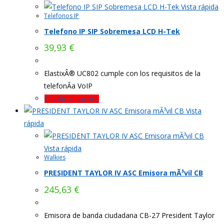
Vista rápida
Telefonos IP
Telefono IP SIP Sobremesa LCD H-Tek
39,93
€
ElastixÂ® UC802 cumple con los requisitos de la
telefonÃ­a VoIP
Añadir al carrito
Vista
rápida
Vista rápida
Walkies
PRESIDENT TAYLOR IV ASC Emisora mÃ³vil CB
245,63
€
Emisora de banda ciudadana CB-27 President Taylor