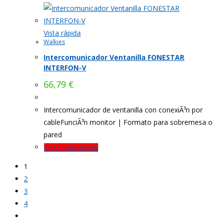
Vista rápida
Walkies
Intercomunicador Ventanilla FONESTAR
INTERFON-V
66,79
€
Intercomunicador de ventanilla con conexiÃ³n por
cableFunciÃ³n monitor | Formato para sobremesa o
pared
Añadir al carrito
1
2
3
4