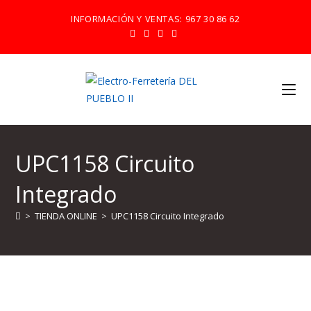
Ir
INFORMACIÓN Y VENTAS:
967 30 86 62
al
contenido
UPC1158 Circuito
Integrado
>
TIENDA ONLINE
>
UPC1158 Circuito Integrado